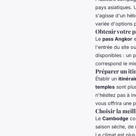
pays asiatiques. U
s'agisse d'un hé
variée d'options 
Obtenir votre p
Le
pass Angkor
e
l'entrée du site o
disponibles : un p
correspond le mieu
Préparer un itin
Établir un
itinérai
temples
sont plu
n'hésitez pas à 
vous offrira une 
Choisir la meil
Le
Cambodge
con
saison sèche, de n
Le climat est plu