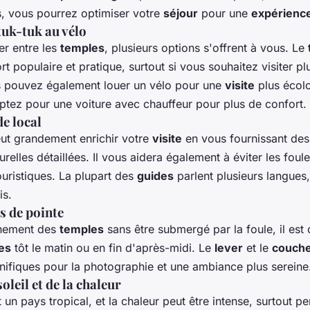
s, vous pourrez optimiser votre
séjour
pour une
expérienc
tuk-tuk au vélo
er entre les
temples
, plusieurs options s'offrent à vous. Le
 populaire et pratique, surtout si vous souhaitez visiter plu
s pouvez également louer un vélo pour une
visite
plus écolo
optez pour une voiture avec chauffeur pour plus de confort.
e local
ut grandement enrichir votre
visite
en vous fournissant des
turelles détaillées. Il vous aidera également à éviter les foul
ouristiques. La plupart des
guides
parlent plusieurs langues,
is.
s de pointe
inement des
temples
sans être submergé par la foule, il est 
tes
tôt le matin ou en fin d'après-midi. Le
lever
et le
couche
ifiques pour la photographie et une ambiance plus sereine
oleil et de la chaleur
 un pays tropical, et la chaleur peut être intense, surtout p