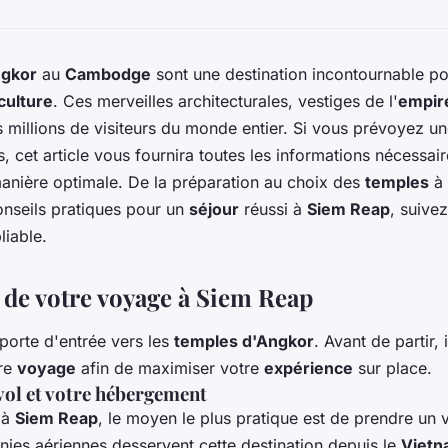
ngkor
au
Cambodge
sont une destination incontournable po
culture
. Ces merveilles architecturales, vestiges de l'
empir
millions de visiteurs du monde entier. Si vous prévoyez u
s, cet article vous fournira toutes les informations nécessai
nière optimale. De la préparation au choix des
temples
à 
onseils pratiques pour un
séjour
réussi à
Siem Reap
, suive
liable.
 de votre voyage à Siem Reap
 porte d'entrée vers les
temples d'Angkor
. Avant de partir, 
tre
voyage
afin de maximiser votre
expérience
sur place.
vol et votre hébergement
 à
Siem Reap
, le moyen le plus pratique est de prendre un v
ies aériennes desservent cette destination depuis le
Viet