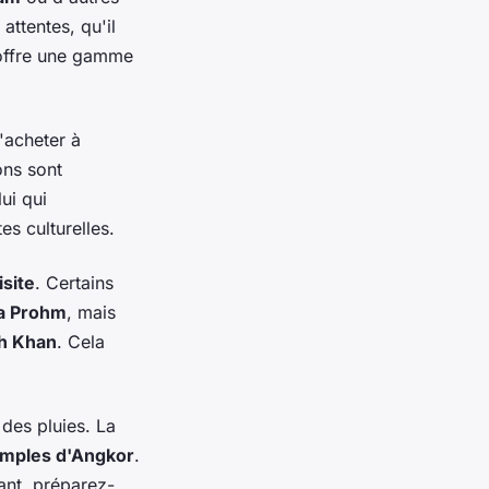
attentes, qu'il
 offre une gamme
'acheter à
ons sont
ui qui
es culturelles.
isite
. Certains
a Prohm
, mais
h Khan
. Cela
 des pluies. La
emples d'Angkor
.
nt, préparez-