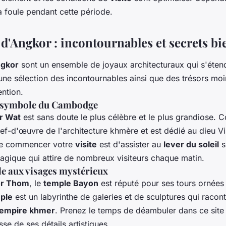
a foule pendant cette période.
d'Angkor : incontournables et secrets bi
ngkor
sont un ensemble de joyaux architecturaux qui s'étend
 une sélection des incontournables ainsi que des trésors mo
ention.
e symbole du Cambodge
r Wat
est sans doute le plus célèbre et le plus grandiose. Co
chef-d'œuvre de l'architecture khmère et est dédié au dieu V
de commencer votre
visite
est d'assister au
lever du soleil
s
gique qui attire de nombreux visiteurs chaque matin.
le aux visages mystérieux
r Thom
, le
temple Bayon
est réputé pour ses tours ornées
ple
est un labyrinthe de galeries et de sculptures qui raconte
empire khmer
. Prenez le temps de déambuler dans ce site
sse de ses détails artistiques.