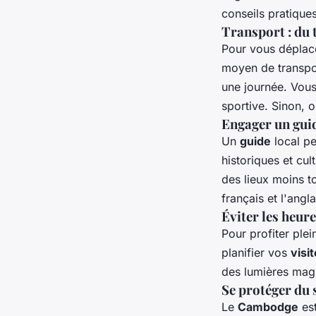
conseils pratique
Transport : du 
Pour vous déplac
moyen de transport
une journée. Vou
sportive. Sinon, 
Engager un guid
Un
guide
local pe
historiques et cul
des lieux moins t
français et l'angla
Éviter les heure
Pour profiter ple
planifier vos
visi
des lumières magn
Se protéger du s
Le
Cambodge
est