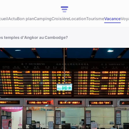
ueil
Actu
Bon plan
Camping
Croisière
Location
Tourisme
Vacance
Voy
des temples d'Angkor au Cambodge?