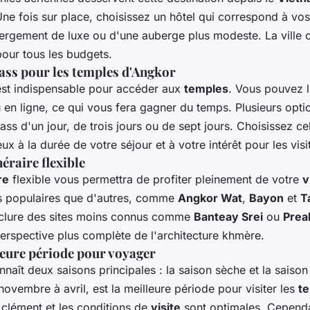
ne fois sur place, choisissez un hôtel qui correspond à vos 
bergement de luxe ou d'une auberge plus modeste. La ville
pour tous les budgets.
ass pour les temples d'Angkor
st indispensable pour accéder aux
temples
. Vous pouvez l
u en ligne, ce qui vous fera gagner du temps. Plusieurs opti
ass d'un jour, de trois jours ou de sept jours. Choisissez cel
x à la durée de votre séjour et à votre intérêt pour les visit
éraire flexible
re
flexible vous permettra de profiter pleinement de votre
v
s populaires que d'autres, comme
Angkor Wat
,
Bayon
et
T
inclure des sites moins connus comme
Banteay Srei
ou
Prea
perspective plus complète de l'architecture khmère.
leure période pour voyager
naît deux saisons principales : la saison sèche et la saison
ovembre à avril, est la meilleure période pour visiter les
t
s clément et les conditions de
visite
sont optimales. Cependa