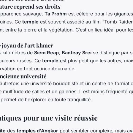
ature reprend ses droits
apparence sauvage,
Ta Prohm
est célèbre pour les gigante
ruines. Ce
temple
est souvent associé au film “Tomb Raider”
nt entre la pierre et la végétation. C’est un lieu idéal pour 
e joyau de l'art khmer
5 kilomètres de
Siem Reap
,
Banteay Srei
se distingue par s
couleurs rosées. Ce
temple
est plus petit que les autres, mai
rvation en font un incontournable.
ancienne université
 autrefois une université bouddhiste et un centre de format
e multitude de salles et de galeries. Il est moins fréquenté q
 permet de l'explorer en toute tranquillité.
tiques pour une visite réussie
ite
des
temples d'Angkor
peut sembler complexe, mais av