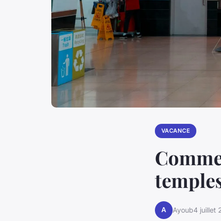
VACANCE
Comment
temple
A
Ayoub
4 juillet