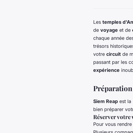
Les
temples d'A
de
voyage
et de
chaque année des 
trésors historique
votre
circuit
de ma
passant par les c
expérience
inoub
Préparation
Siem Reap
est la
bien préparer vo
Réserver votre 
Pour vous rendre
Plusieurs compagn