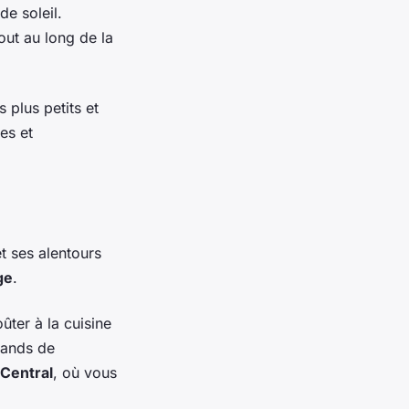
e soleil.
out au long de la
 plus petits et
es et
t ses alentours
ge
.
ûter à la cuisine
tands de
Central
, où vous