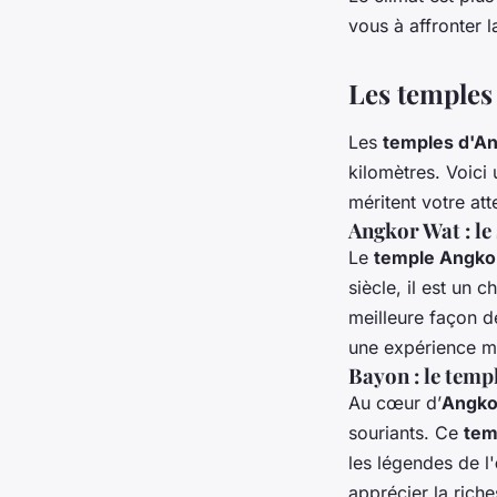
vous à affronter l
Les temples 
Les
temples d'A
kilomètres. Voici
méritent votre att
Angkor Wat : l
Le
temple Angko
siècle, il est un 
meilleure façon 
une expérience ma
Bayon : le temp
Au cœur d’
Angko
souriants. Ce
tem
les légendes de l'
apprécier la riche