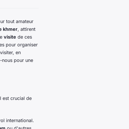
ur tout amateur
e khmer
, attirent
ne
visite
de ces
res pour organiser
visiter, en
z-nous pour une
il est crucial de
ol international.
nam
ou d'autres