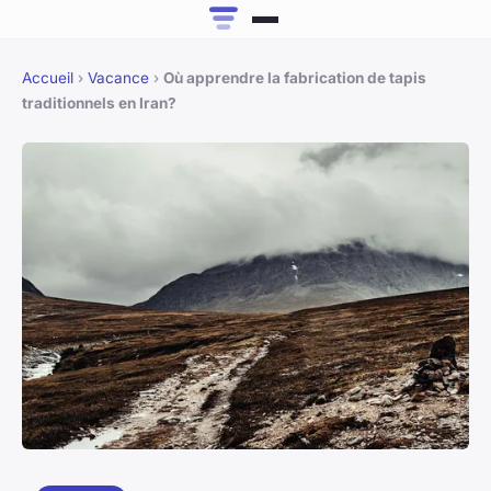
Accueil
›
Vacance
›
Où apprendre la fabrication de tapis
traditionnels en Iran?