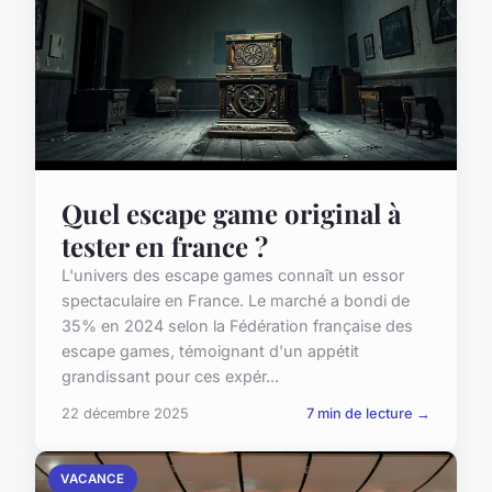
Quel escape game original à
tester en france ?
L'univers des escape games connaît un essor
spectaculaire en France. Le marché a bondi de
35% en 2024 selon la Fédération française des
escape games, témoignant d'un appétit
grandissant pour ces expér...
22 décembre 2025
7 min de lecture →
VACANCE