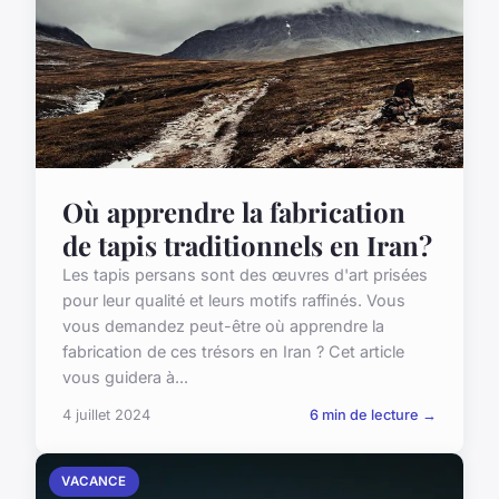
Où apprendre la fabrication
de tapis traditionnels en Iran?
Les tapis persans sont des œuvres d'art prisées
pour leur qualité et leurs motifs raffinés. Vous
vous demandez peut-être où apprendre la
fabrication de ces trésors en Iran ? Cet article
vous guidera à...
4 juillet 2024
6 min de lecture →
VACANCE