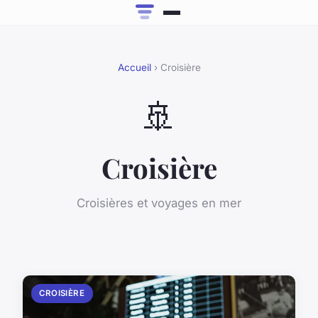
Accueil
› Croisière
🚢
Croisière
Croisières et voyages en mer
CROISIÈRE