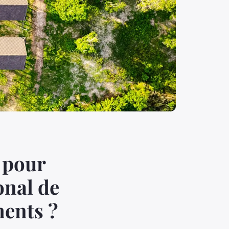
s pour
onal de
ments ?