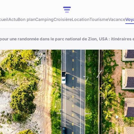
ueil
Actu
Bon plan
Camping
Croisière
Location
Tourisme
Vacance
Voy
 pour une randonnée dans le parc national de Zion, USA : itinéraires