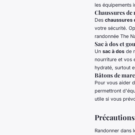
les équipements i
Chaussures de
Des
chaussures 
votre sécurité. O
randonnée The N
Sac à dos et go
Un
sac à dos
de r
nourriture et vos 
hydraté, surtout 
Bâtons de marc
Pour vous aider d
permettront d'équi
utile si vous prév
Précaution
Randonner dans le