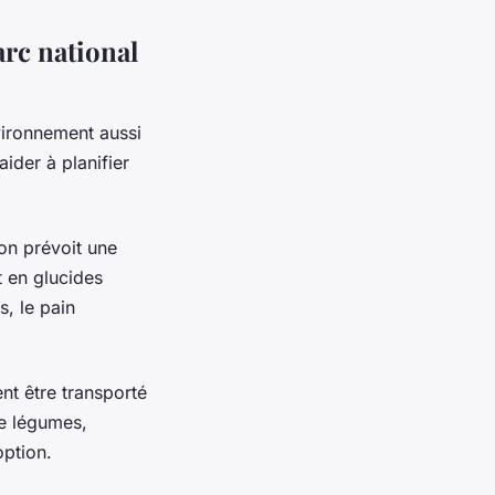
rc national
vironnement aussi
ider à planifier
 on prévoit une
t en glucides
, le pain
ent être transporté
e légumes,
option.