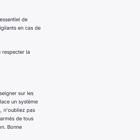
essentiel de
igilants en cas de
e respecter la
eigner sur les
place un système
s, n'oubliez pas
s armés de tous
ion. Bonne